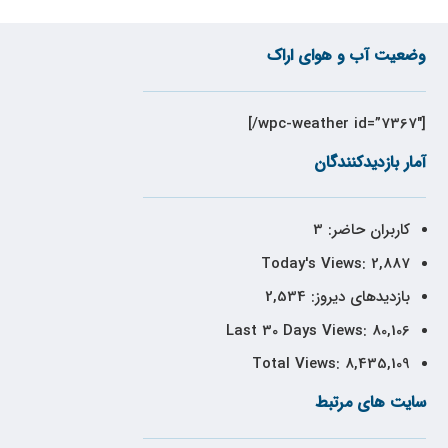
وضعیت آب و هوای اراک
[wpc-weather id=”7367″/]
آمار بازدیدکنندگان
کاربران حاضر:
3
Today's Views:
2,887
بازدیدهای دیروز:
2,534
Last 30 Days Views:
80,106
Total Views:
8,435,109
سایت های مرتبط