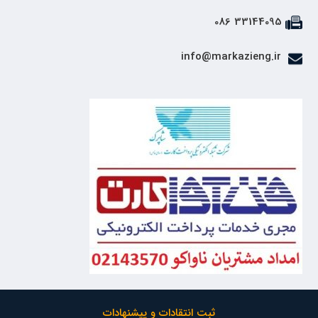
33144095 086
info@markazieng.ir
ثبت انتقادات و پیشنهادات