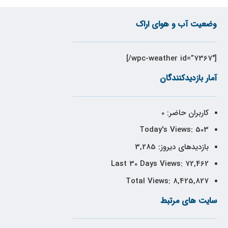
وضعیت آب و هوای اراک
[wpc-weather id=”7367″/]
آمار بازدیدکنندگان
کاربران حاضر:
0
Today's Views:
503
بازدیدهای دیروز:
3,285
Last 30 Days Views:
72,462
Total Views:
8,425,827
سایت های مرتبط