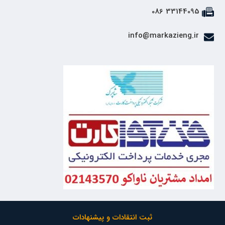
33144095 086
info@markazieng.ir
ثبت انتقادات و پیشنهادات