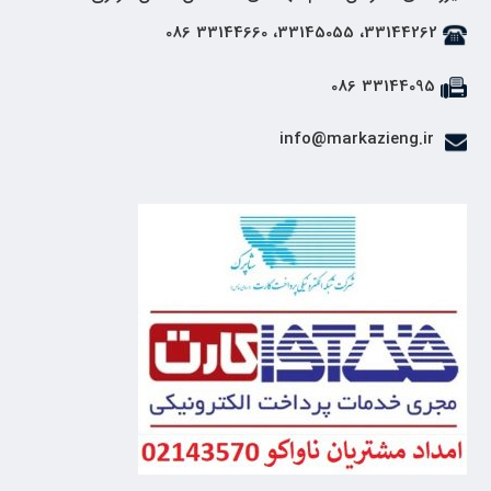
33144262، 33145055، 33144660 086
33144095 086
info@markazieng.ir