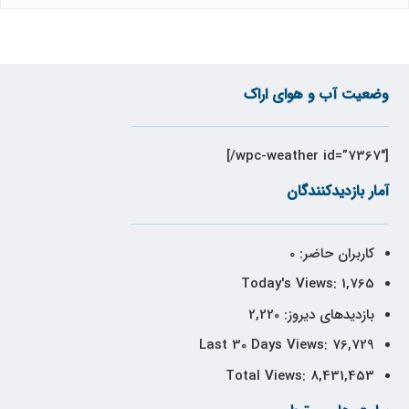
وضعیت آب و هوای اراک
[wpc-weather id=”7367″/]
آمار بازدیدکنندگان
کاربران حاضر:
0
Today's Views:
1,765
بازدیدهای دیروز:
2,220
Last 30 Days Views:
76,729
Total Views:
8,431,453