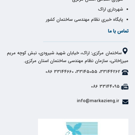
شهرداری اراک
پایگاه خبری نظام مهندسی ساختمان کشور
تماس با ما
ساختمان مرکزی: اراک، خیابان شهید شیرودی، نبش کوچه مریم
میرزاخانی، سازمان نظام مهندسی ساختمان استان مرکزی.
33144262، 33145055، 33144660 086
33144095 086
info@markazieng.ir