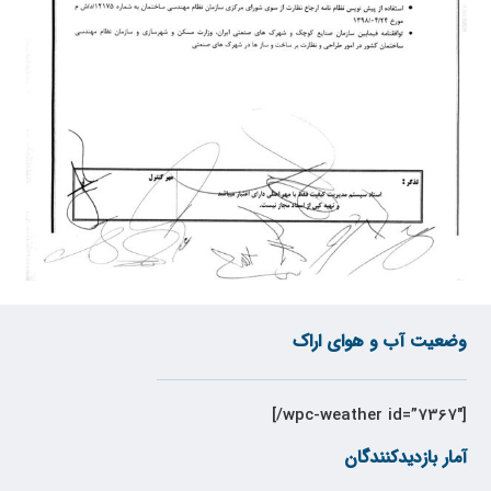
وضعیت آب و هوای اراک
[wpc-weather id=”7367″/]
آمار بازدیدکنندگان