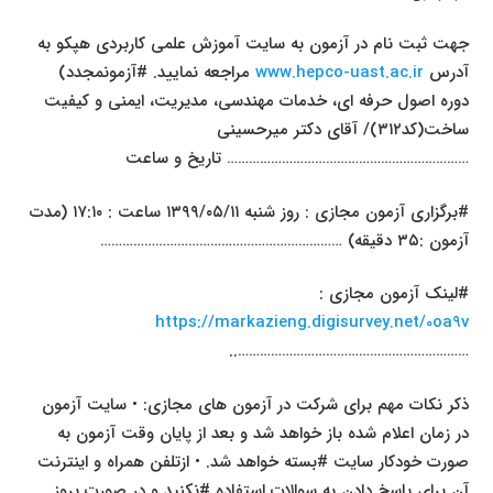
جهت ثبت نام در آزمون به سایت آموزش علمی کاربردی هپکو به
آدرس
www.hepco-uast.ac.ir
مراجعه نمایید. #آزمونمجدد)
دوره اصول حرفه ای، خدمات مهندسی، مدیریت، ایمنی و کیفیت
ساخت(کد۳۱۲)/ آقای دکتر میرحسینی
………………………………………………………… تاریخ و ساعت
#برگزاری آزمون مجازی : روز شنبه ۱۳۹۹/۰۵/۱۱ ساعت : ۱۷:۱۰ (مدت
آزمون :۳۵ دقیقه) …………………………………………………………
#لینک آزمون مجازی :
https://markazieng.digisurvey.net/0oa9v
………………………………………………………..
ذکر نکات مهم برای شرکت در آزمون های مجازی: • سایت آزمون
در زمان اعلام شده باز خواهد شد و بعد از پایان وقت آزمون به
صورت خودکار سایت #بسته خواهد شد. • ازتلفن همراه و اینترنت
آن برای پاسخ دادن به سوالات استفاده #نکنید و در صورت بروز