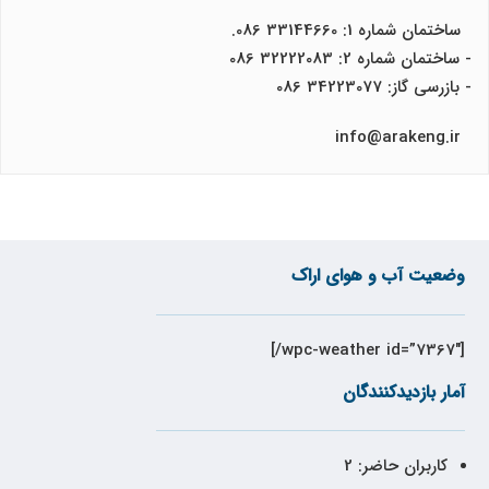
ساختمان شماره 1: 33144660 086.
- ساختمان شماره 2: 32222083 086
- بازرسی گاز: 34223077 086
info@arakeng.ir
وضعیت آب و هوای اراک
[wpc-weather id=”7367″/]
آمار بازدیدکنندگان
کاربران حاضر:
2