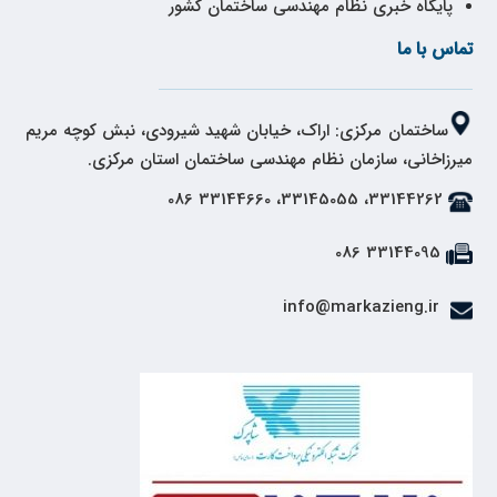
پایگاه خبری نظام مهندسی ساختمان کشور
تماس با ما
ساختمان مرکزی: اراک، خیابان شهید شیرودی، نبش کوچه مریم
میرزاخانی، سازمان نظام مهندسی ساختمان استان مرکزی.
33144262، 33145055، 33144660 086
33144095 086
info@markazieng.ir