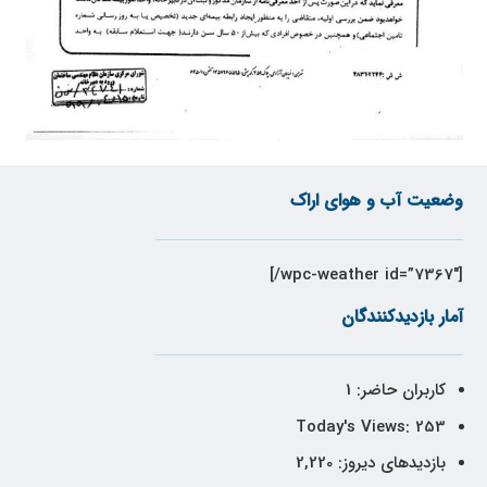
وضعیت آب و هوای اراک
[wpc-weather id=”7367″/]
آمار بازدیدکنندگان
کاربران حاضر:
1
Today's Views:
253
بازدیدهای دیروز:
2,220