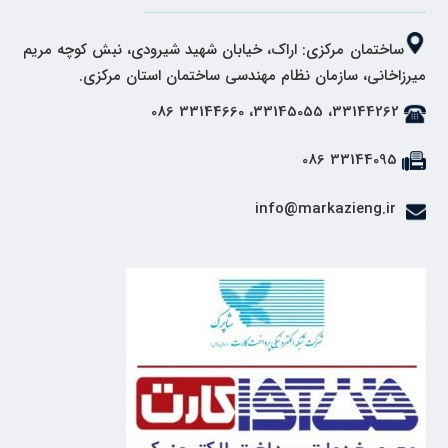
ساختمان مرکزی: اراک، خیابان شهید شیرودی، نبش کوچه مریم
میرزاخانی، سازمان نظام مهندسی ساختمان استان مرکزی.
33144262، 33145055، 33144660 086
33144095 086
info@markazieng.ir