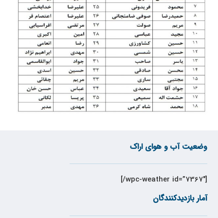
وضعیت آب و هوای اراک
[wpc-weather id=”7367″/]
آمار بازدیدکنندگان