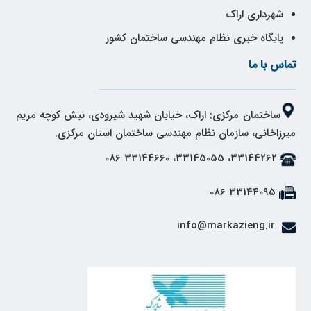
شهرداری اراک
پایگاه خبری نظام مهندسی ساختمان کشور
تماس با ما
ساختمان مرکزی: اراک، خیابان شهید شیرودی، نبش کوچه مریم
میرزاخانی، سازمان نظام مهندسی ساختمان استان مرکزی.
33144262، 33145055، 33144660 086
33144095 086
info@markazieng.ir