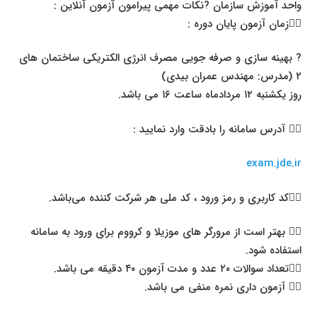
واحد آموزش سازمان ?نکات مهمی پیرامون آزمون آنلاین :
۱⃣زمان آزمون پایان دوره :
? بهینه سازی و صرفه جویی مصرف انرژی الکتریکی ساختمان های
۲ (مدرس: مهندس عمران بیدی)
روز یکشنبه ۱۲ مردادماه ساعت ۱۶ می باشد.
۲⃣ آدرس ساما‌نه را بادقت وارد نمایید :
exam.jde.ir
۳⃣کد کاربری و رمز ورود ، کد ملی هر شرکت کننده می‌باشد.
۴⃣ بهتر است از مرورگر های موزیلا و کرووم برای ورود به سامانه
استفاده شود.
۵⃣تعداد سوالات ۲۰ عدد و مدت آزمون ۴۰ دقیقه می باشد.
۶⃣ آزمون داری نمره منفی می باشد.