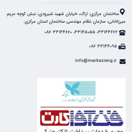
ساختمان مرکزی: اراک، خیابان شهید شیرودی، نبش کوچه مریم
میرزاخانی، سازمان نظام مهندسی ساختمان استان مرکزی.
33144262، 33145055، 33144660 086
33144095 086
info@markazieng.ir