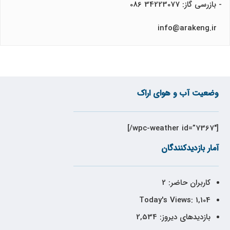
- بازرسی گاز: 34223077 086
info@arakeng.ir
وضعیت آب و هوای اراک
[wpc-weather id=”7367″/]
آمار بازدیدکنندگان
کاربران حاضر:
2
Today's Views:
1,104
بازدیدهای دیروز:
2,534