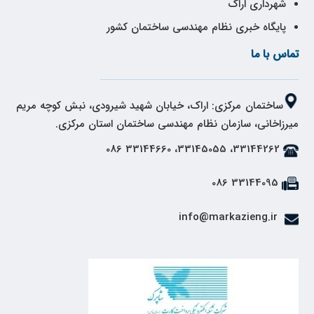
شهرداری اراک
پایگاه خبری نظام مهندسی ساختمان کشور
تماس با ما
ساختمان مرکزی: اراک، خیابان شهید شیرودی، نبش کوچه مریم
میرزاخانی، سازمان نظام مهندسی ساختمان استان مرکزی.
33144262، 33145055، 33144660 086
33144095 086
info@markazieng.ir