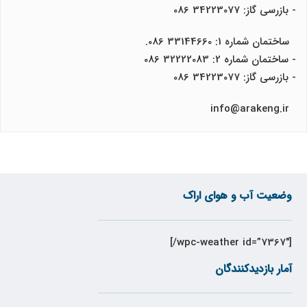
- بازرسی گاز: 34223077 086
ساختمان شماره 1: 33144660 086.
- ساختمان شماره 2: 32222083 086
- بازرسی گاز: 34223077 086
info@arakeng.ir
وضعیت آب و هوای اراک
[wpc-weather id=”7367″/]
آمار بازدیدکنندگان