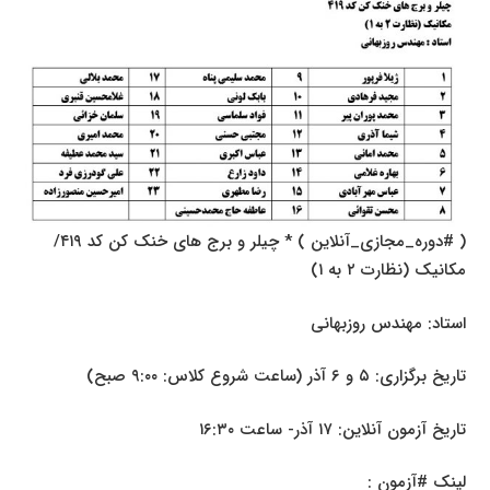
( #دوره_مجازی_آنلاین ) * چیلر و برج های خنک کن کد ۴۱۹/
مکانیک (نظارت ۲ به ۱)
استاد: مهندس روزبهانی
تاریخ برگزاری: ۵ و ۶ آذر (ساعت شروع کلاس: ۹:۰۰ صبح)
تاریخ آزمون آنلاین: ۱۷ آذر- ساعت ۱۶:۳۰
لینک #آزمون :