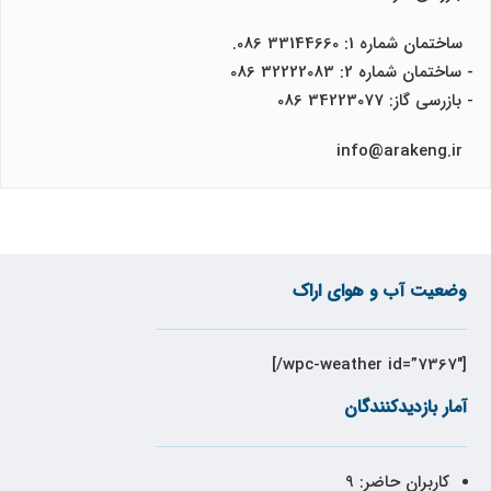
ساختمان شماره 1: 33144660 086.
- ساختمان شماره 2: 32222083 086
- بازرسی گاز: 34223077 086
info@arakeng.ir
وضعیت آب و هوای اراک
[wpc-weather id=”7367″/]
آمار بازدیدکنندگان
کاربران حاضر:
9