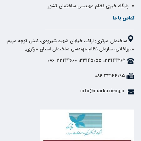
پایگاه خبری نظام مهندسی ساختمان کشور
تماس با ما
ساختمان مرکزی: اراک، خیابان شهید شیرودی، نبش کوچه مریم
میرزاخانی، سازمان نظام مهندسی ساختمان استان مرکزی.
33144262، 33145055، 33144660 086
33144095 086
info@markazieng.ir