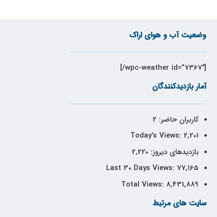
وضعیت آب و هوای اراک
[wpc-weather id=”7367″/]
آمار بازدیدکنندگان
کاربران حاضر:
2
Today's Views:
2,201
بازدیدهای دیروز:
2,220
Last 30 Days Views:
77,165
Total Views:
8,431,889
سایت های مرتبط