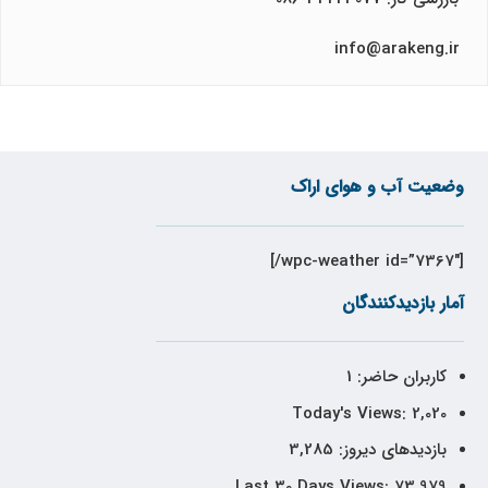
info@arakeng.ir
وضعیت آب و هوای اراک
[wpc-weather id=”7367″/]
آمار بازدیدکنندگان
کاربران حاضر:
1
Today's Views:
2,020
بازدیدهای دیروز:
3,285
Last 30 Days Views:
73,979