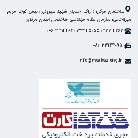
ساختمان مرکزی: اراک، خیابان شهید شیرودی، نبش کوچه مریم
میرزاخانی، سازمان نظام مهندسی ساختمان استان مرکزی.
33144262، 33145055، 33144660 086
33144095 086
info@markazieng.ir