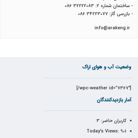
- ساختمان شماره 2: 32222083 086
- بازرسی گاز: 34223077 086
info@arakeng.ir
وضعیت آب و هوای اراک
[wpc-weather id=”7367″/]
آمار بازدیدکنندگان
کاربران حاضر:
3
Today's Views:
901