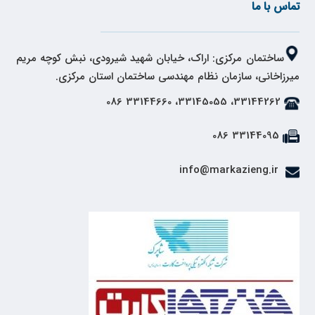
تماس با ما
ساختمان مرکزی: اراک، خیابان شهید شیرودی، نبش کوچه مریم
میرزاخانی، سازمان نظام مهندسی ساختمان استان مرکزی.
33144262، 33145055، 33144660 086
33144095 086
info@markazieng.ir