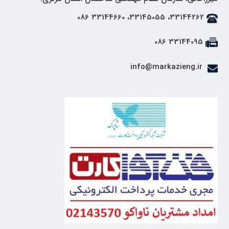
33144262، 33145055، 33144660 086
33144095 086
info@markazieng.ir