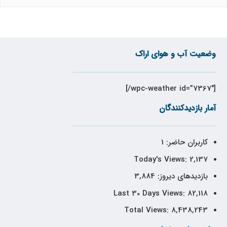
وضعیت آب و هوای اراک
[wpc-weather id=”7367″/]
آمار بازدیدکنندگان
کاربران حاضر:
1
Today's Views:
2,137
بازدیدهای دیروز:
3,884
Last 30 Days Views:
82,118
Total Views:
8,438,243