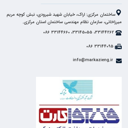
ساختمان مرکزی: اراک، خیابان شهید شیرودی، نبش کوچه مریم
میرزاخانی، سازمان نظام مهندسی ساختمان استان مرکزی.
33144262، 33145055، 33144660 086
33144095 086
info@markazieng.ir