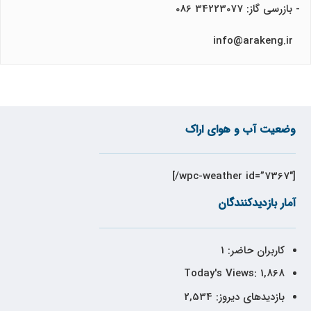
- بازرسی گاز: 34223077 086
info@arakeng.ir
وضعیت آب و هوای اراک
[wpc-weather id=”7367″/]
آمار بازدیدکنندگان
کاربران حاضر:
1
Today's Views:
1,868
بازدیدهای دیروز:
2,534