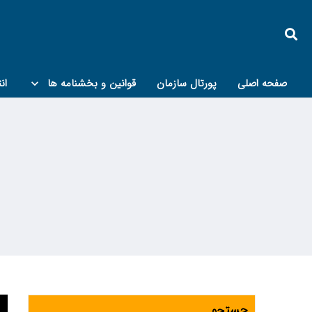
صفحه اصلی
پورتال سازمان
قوانین و بخشنامه ها
ان
کمیته پدافند غیرعامل و مبحث۲۱
جستجو