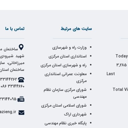
سایت های مرتبط
تماس با ما
وزارت راه و شهرسازی
ساختمان مر
شهید شیرودی،
Today
استانداری استان مرکزی
میرزاخانی، سا
3,285
راه و شهرسازی استان مرکزی
ساختمان استان
Last 
معاونت عمرانی استانداری
مرکزی
33144660 086
Total V
شورای مرکزی سازمان نظام
مهندسی
33144095 086
شورای اسلامی استان مرکزی
info@markazieng.ir
شهرداری اراک
پایگاه خبری نظام مهندسی