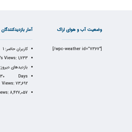
وضعیت آب و هوای اراک
آمار بازدیدکنندگان
[wpc-weather id=”7367″/]
کاربران حاضر:
1
's Views:
1,733
بازدیدهای دیروز:
30 Days
Views:
73,692
iews:
8,427,057