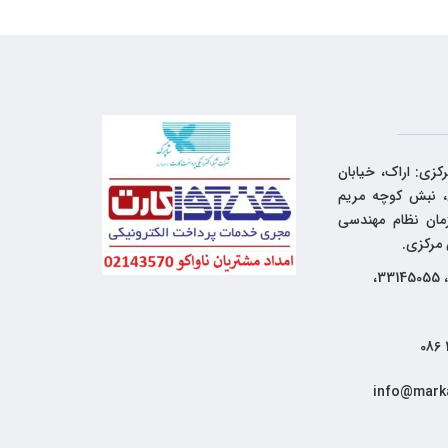
کزی: اراک، خیابان
 نبش کوچه مریم
زمان نظام مهندسی
 مرکزی.
33144262، 33145055،