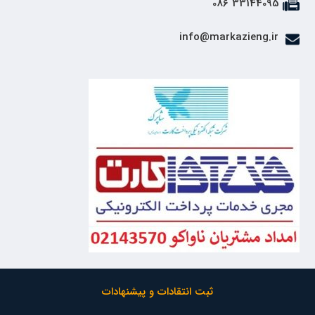
33144095 086
info@markazieng.ir
ثبت انتقادات و پیشنهادات