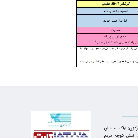
کزی: اراک، خیابان
 نبش کوچه مریم