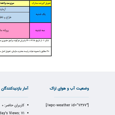
وضعیت آب و هوای اراک
آمار بازدیدکنندگان
[wpc-weather id=”7367″/]
کاربران حاضر:
0
ay's Views:
71