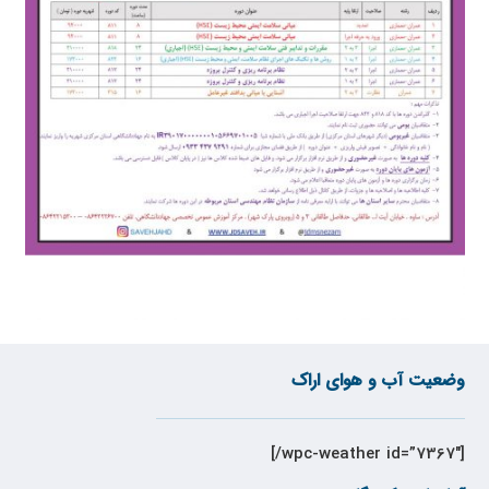
وضعیت آب و هوای اراک
[wpc-weather id=”7367″/]