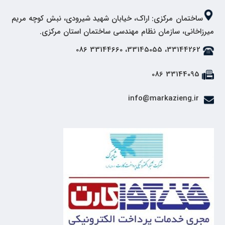
ساختمان مرکزی: اراک، خیابان شهید شیرودی، نبش کوچه مریم
میرزاخانی، سازمان نظام مهندسی ساختمان استان مرکزی.
33144262، 33145055، 33144660 086
33144095 086
info@markazieng.ir