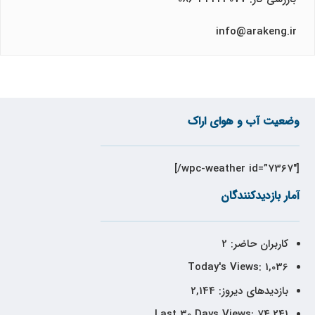
info@arakeng.ir
وضعیت آب و هوای اراک
[wpc-weather id=”7367″/]
آمار بازدیدکنندگان
کاربران حاضر:
2
Today's Views:
1,036
بازدیدهای دیروز:
2,144
Last 30 Days Views:
74,241