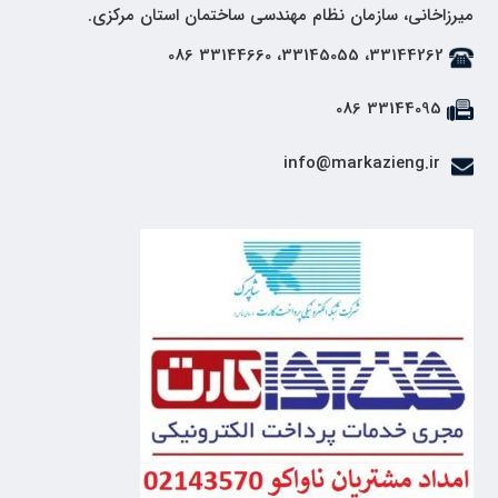
میرزاخانی، سازمان نظام مهندسی ساختمان استان مرکزی.
33144262، 33145055، 33144660 086
33144095 086
info@markazieng.ir