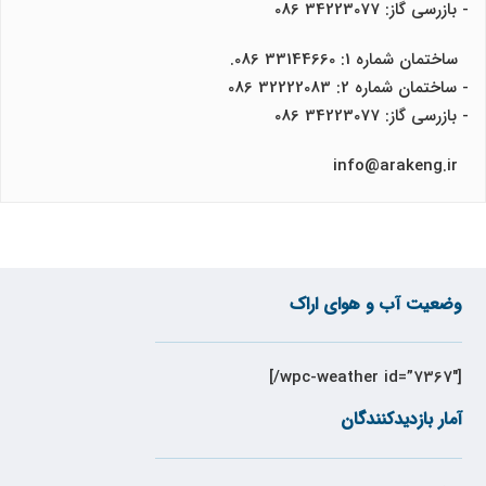
- بازرسی گاز: 34223077 086
ساختمان شماره 1: 33144660 086.
- ساختمان شماره 2: 32222083 086
- بازرسی گاز: 34223077 086
info@arakeng.ir
وضعیت آب و هوای اراک
[wpc-weather id=”7367″/]
آمار بازدیدکنندگان