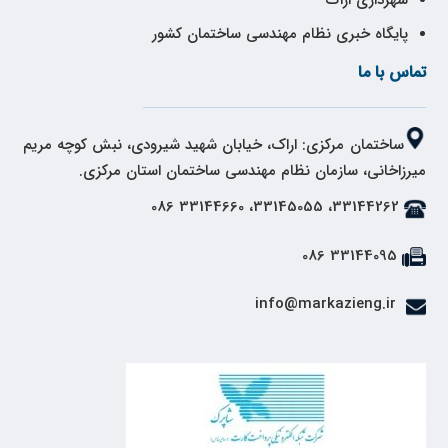
شهرداری اراک
پایگاه خبری نظام مهندسی ساختمان کشور
تماس با ما
ساختمان مرکزی: اراک، خیابان شهید شیرودی، نبش کوچه مریم
میرزاخانی، سازمان نظام مهندسی ساختمان استان مرکزی.
33144262، 33145055، 33144660 086
33144095 086
info@markazieng.ir