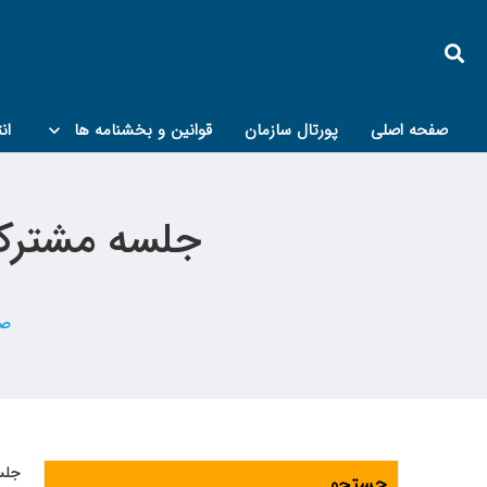
صفحه اصلی
پورتال سازمان
قوانین و بخشنامه ها
ان
کمیته پدافند غیرعامل و مبحث۲۱
جلسه مشترک 
صف
جلس
جستجو