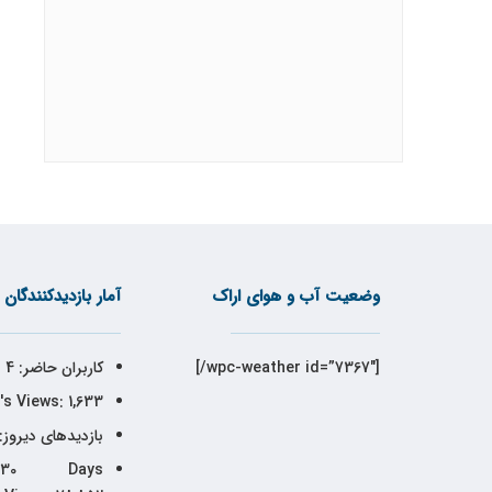
وضعیت آب و هوای اراک
آمار بازدیدکنندگان
[wpc-weather id=”7367″/]
کاربران حاضر:
4
's Views:
1,633
بازدیدهای دیروز:
30 Days