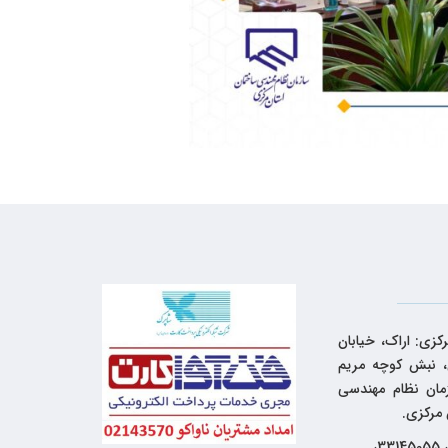
کزی: اراک، خیابان
 نبش کوچه مریم
زمان نظام مهندسی
 مرکزی.
33144262، 33145055،