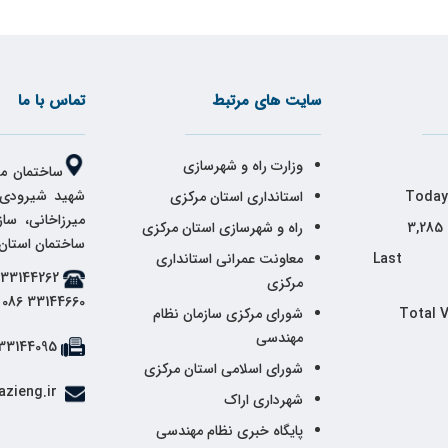
سایت های مرتبط
تماس با ما
وزارت راه و شهرسازی
ساختمان مر
شهید شیرودی،
Today
استانداری استان مرکزی
میرزاخانی، سا
3,285
راه و شهرسازی استان مرکزی
ساختمان استان
Last 
معاونت عمرانی استانداری
مرکزی
33144660 086
Total 
شورای مرکزی سازمان نظام
مهندسی
33144095 086
شورای اسلامی استان مرکزی
info@markazieng.ir
شهرداری اراک
پایگاه خبری نظام مهندسی