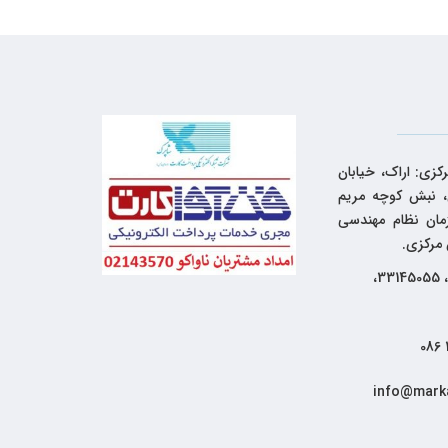
کزی: اراک، خیابان
 نبش کوچه مریم
زمان نظام مهندسی
 مرکزی.
33144262، 33145055،