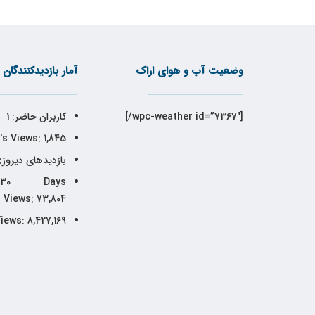
وضعیت آب و هوای اراک
آمار بازدیدکنندگان
[wpc-weather id=”7367″/]
کاربران حاضر:
1
's Views:
1,845
بازدیدهای دیروز:
30 Days
Views:
73,804
Views:
8,427,169