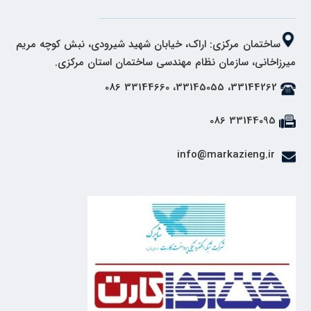
ساختمان مرکزی: اراک، خیابان شهید شیرودی، نبش کوچه مریم
میرزاخانی، سازمان نظام مهندسی ساختمان استان مرکزی.
33144262، 33145055، 33144660 086
33144095 086
info@markazieng.ir