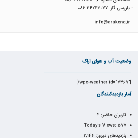
- بازرسی گاز: 34223077 086
info@arakeng.ir
وضعیت آب و هوای اراک
[wpc-weather id=”7367″/]
آمار بازدیدکنندگان
کاربران حاضر:
2
Today's Views:
577
بازدیدهای دیروز:
2,144