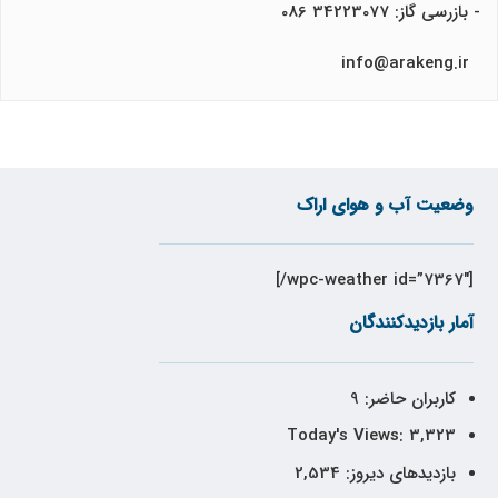
- بازرسی گاز: 34223077 086
info@arakeng.ir
وضعیت آب و هوای اراک
[wpc-weather id=”7367″/]
آمار بازدیدکنندگان
کاربران حاضر:
9
Today's Views:
3,323
بازدیدهای دیروز:
2,534