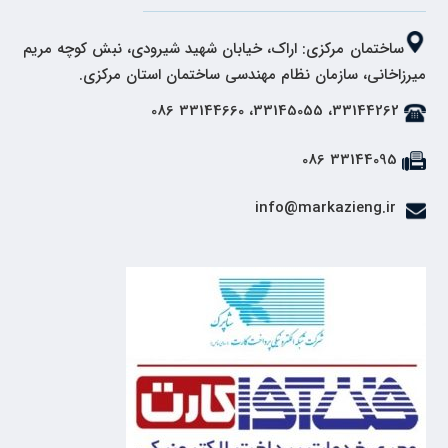
ساختمان مرکزی: اراک، خیابان شهید شیرودی، نبش کوچه مریم
میرزاخانی، سازمان نظام مهندسی ساختمان استان مرکزی.
33144262، 33145055، 33144660 086
33144095 086
info@markazieng.ir