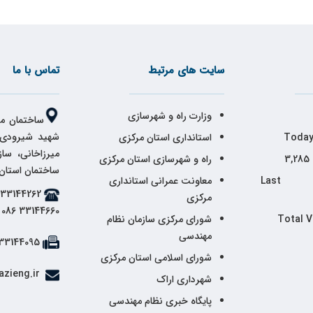
سایت های مرتبط
تماس با ما
وزارت راه و شهرسازی
ساختمان مر
شهید شیرودی،
Today
استانداری استان مرکزی
میرزاخانی، سا
3,285
راه و شهرسازی استان مرکزی
ساختمان استان
Last 
معاونت عمرانی استانداری
مرکزی
33144660 086
Total V
شورای مرکزی سازمان نظام
مهندسی
33144095 086
شورای اسلامی استان مرکزی
info@markazieng.ir
شهرداری اراک
پایگاه خبری نظام مهندسی