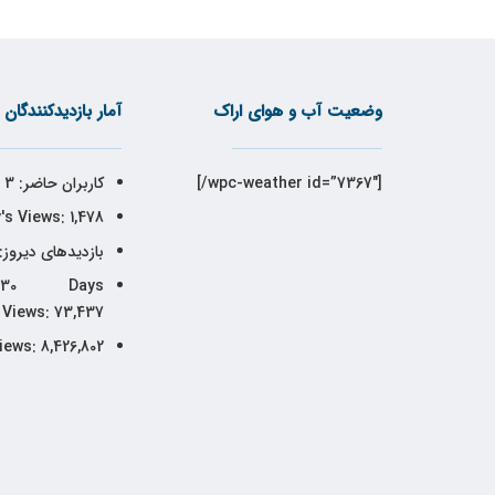
وضعیت آب و هوای اراک
آمار بازدیدکنندگان
[wpc-weather id=”7367″/]
کاربران حاضر:
3
's Views:
1,478
بازدیدهای دیروز:
30 Days
Views:
73,437
iews:
8,426,802