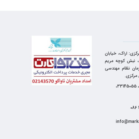
کزی: اراک، خیابان
 نبش کوچه مریم
زمان نظام مهندسی
 مرکزی.
33144262، 33145055،