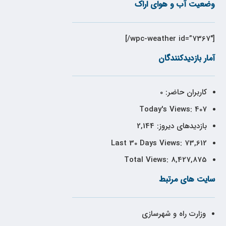
وضعیت آب و هوای اراک
[wpc-weather id=”7367″/]
آمار بازدیدکنندگان
کاربران حاضر:
0
Today's Views:
407
بازدیدهای دیروز:
2,144
Last 30 Days Views:
73,612
Total Views:
8,427,875
سایت های مرتبط
وزارت راه و شهرسازی