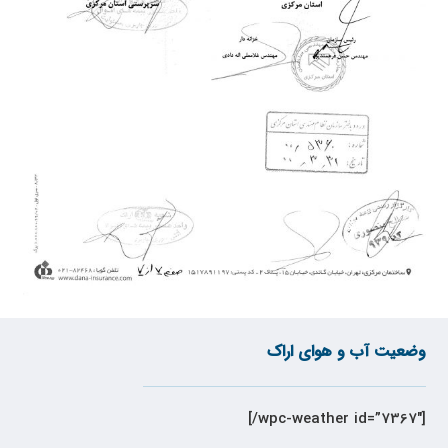
وضعیت آب و هوای اراک
[wpc-weather id=”7367″/]