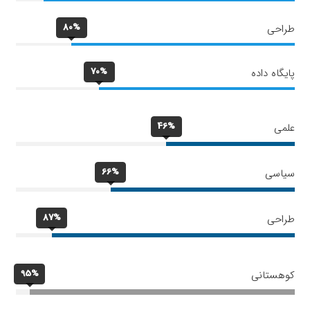
80%
طراحی
70%
پایگاه داده
46%
علمی
66%
سیاسی
87%
طراحی
95%
کوهستانی