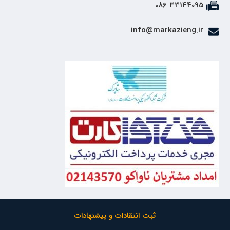
33144095 086
info@markazieng.ir
ثبت انتقادات و پیشنهادات