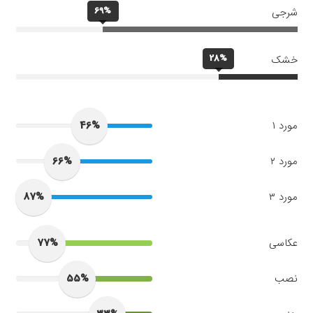
69%
شرجی
28%
خشک
مورد ۱
46%
مورد ۲
66%
مورد ۳
87%
عکاسی
77%
نصب
55%