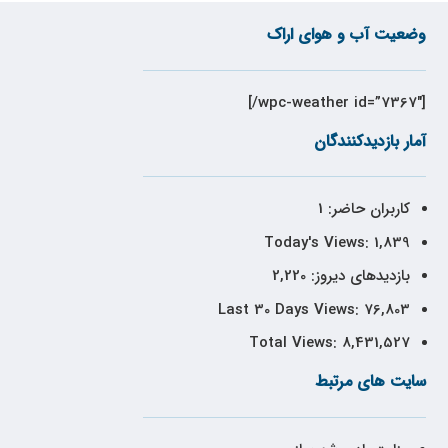
وضعیت آب و هوای اراک
[wpc-weather id=”7367″/]
آمار بازدیدکنندگان
کاربران حاضر:
1
Today's Views:
1,839
بازدیدهای دیروز:
2,220
Last 30 Days Views:
76,803
Total Views:
8,431,527
سایت های مرتبط