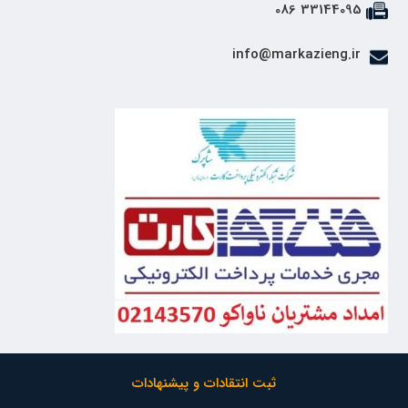
33144095 086
info@markazieng.ir
ثبت انتقادات و پیشنهادات