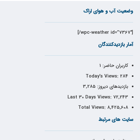
وضعیت آب و هوای اراک
[wpc-weather id=”7367″/]
آمار بازدیدکنندگان
کاربران حاضر:
1
Today's Views:
284
بازدیدهای دیروز:
3,285
Last 30 Days Views:
72,243
Total Views:
8,425,608
سایت های مرتبط