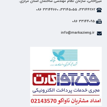
میرزاخانی، سازمان نظام مهندسی ساختمان استان مرکزی.
33144262، 33145055، 33144660 086
33144095 086
info@markazieng.ir