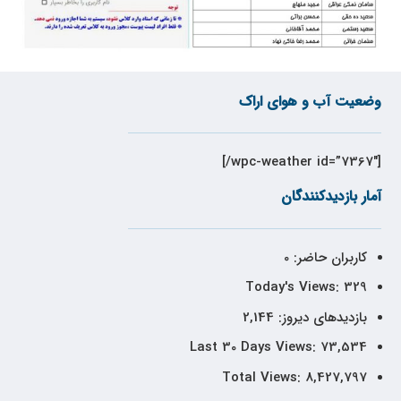
وضعیت آب و هوای اراک
[wpc-weather id=”7367″/]
آمار بازدیدکنندگان
کاربران حاضر:
0
Today's Views:
329
بازدیدهای دیروز:
2,144
Last 30 Days Views:
73,534
Total Views:
8,427,797