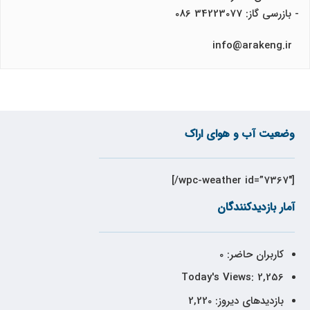
- بازرسی گاز: 34223077 086
info@arakeng.ir
وضعیت آب و هوای اراک
[wpc-weather id=”7367″/]
آمار بازدیدکنندگان
کاربران حاضر:
0
Today's Views:
2,256
بازدیدهای دیروز:
2,220