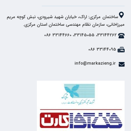
ساختمان مرکزی: اراک، خیابان شهید شیرودی، نبش کوچه مریم
میرزاخانی، سازمان نظام مهندسی ساختمان استان مرکزی.
33144262، 33145055، 33144660 086
33144095 086
info@markazieng.ir