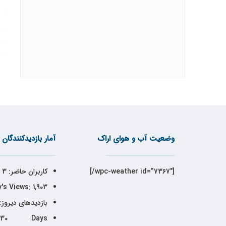
وضعیت آب و هوای اراک
آمار بازدیدکنندگان
[wpc-weather id=”7367″/]
کاربران حاضر:
3
's Views:
1,903
بازدیدهای دیروز:
30 Days