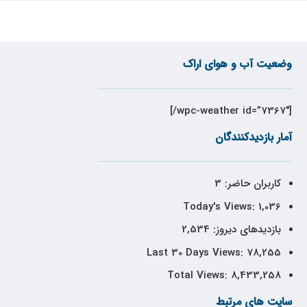
وضعیت آب و هوای اراک
[wpc-weather id=”7367″/]
آمار بازدیدکنندگان
کاربران حاضر:
3
Today's Views:
1,036
بازدیدهای دیروز:
2,534
Last 30 Days Views:
78,255
Total Views:
8,433,258
سایت های مرتبط