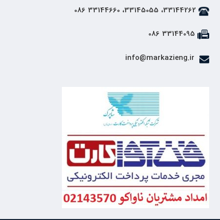
33144262، 33145055، 33144660 086
33144095 086
info@markazieng.ir