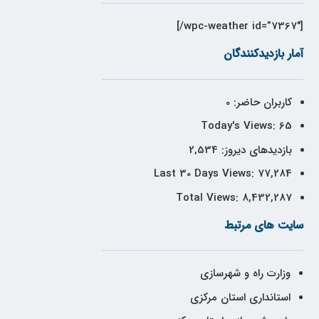
[wpc-weather id=”7367″/]
آمار بازدیدکنندگان
کاربران حاضر:
0
Today's Views:
65
بازدیدهای دیروز:
2,534
Last 30 Days Views:
77,284
Total Views:
8,432,287
سایت های مرتبط
وزارت راه و شهرسازی
استانداری استان مرکزی