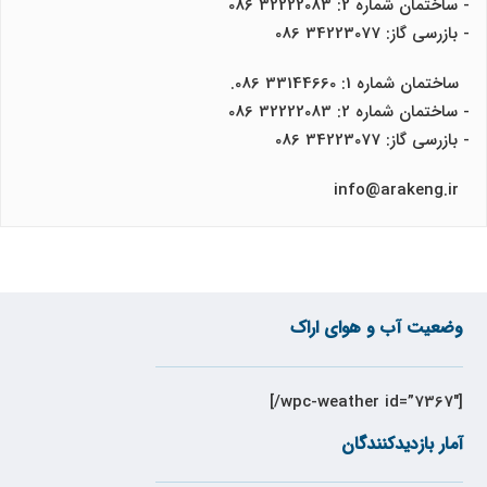
- ساختمان شماره 2: 32222083 086
- بازرسی گاز: 34223077 086
ساختمان شماره 1: 33144660 086.
- ساختمان شماره 2: 32222083 086
- بازرسی گاز: 34223077 086
info@arakeng.ir
وضعیت آب و هوای اراک
[wpc-weather id=”7367″/]
آمار بازدیدکنندگان