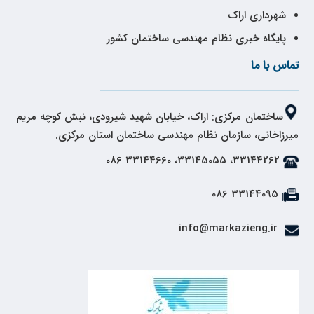
شهرداری اراک
پایگاه خبری نظام مهندسی ساختمان کشور
تماس با ما
ساختمان مرکزی: اراک، خیابان شهید شیرودی، نبش کوچه مریم
میرزاخانی، سازمان نظام مهندسی ساختمان استان مرکزی.
33144262، 33145055، 33144660 086
33144095 086
info@markazieng.ir