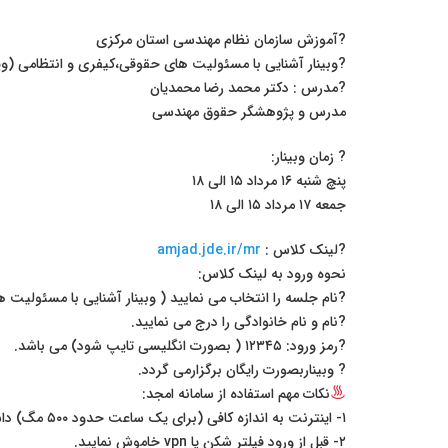
?آموزش سازمان نظام مهندسی استان مرکزی
?وبینار آشنایی با مسئولیت های حقوقی،کیفری و انتظامی (وی
?مدرس : دکتر محمد رضا محمدیان
مدرس و پژوهشگر حقوق مهندسی
? زمان وبینار:
پنچ شنبه ۱۶ مرداد ۱۵ الی ۱۸
جمعه ۱۷ مرداد ۱۵ الی ۱۸
?لینک کلاس :
amjad.jde.ir/mr
نحوه ورود به لینک کلاس:
?نام جلسه را انتخاب می نمایید ( وبینار آشنایی با مسئولیت
?نام و نام خانوادگی را درج می نمایید.
?رمز ورود: ۱۲۳۴۵ ( بصورت انگلیسی تایپ شود) می باشد.
? وبیناربصورت رایگان برگزارمی گردد.
نکات مهم استفاده از سامانه امجد:
۱- اینترنت به اندازه کافی (برای یک ساعت حدود ۵۰۰ مگ) داشته باشید
۲- قبل از ورود فیلتر شکن یا vpn خاموش نمایید.