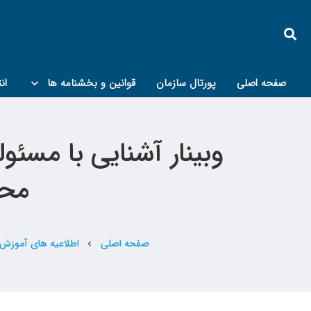
صفحه اصلی
پورتال سازمان
قوانین و بخشنامه ها
ان
کمیته پدافند غیرعامل و مبحث۲۱
وبینار آشنایی با مسئ
محت
صفحه اصلی
اطلاعیه های آموزش
chevron_left