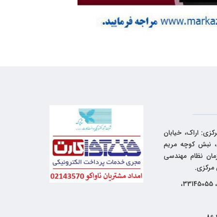
کزی: اراک، خیابان
 نبش کوچه مریم
زمان نظام مهندسی
 مرکزی.
33144262، 33145055،