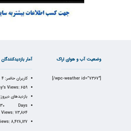
وضعیت آب و هوای اراک
آمار بازدیدکنندگان
[wpc-weather id=”7367″/]
کاربران حاضر:
4
y's Views:
659
بازدیدهای دیروز:
30 Days
Views:
73,864
Views:
8,428,127