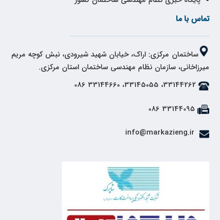
تماس با ما
ساختمان مرکزی: اراک، خیابان شهید شیرودی، نبش کوچه مریم
میرزاخانی، سازمان نظام مهندسی ساختمان استان مرکزی.
33144262، 33145055، 33144660 086
33144095 086
info@markazieng.ir