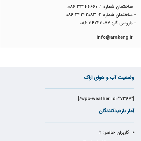
ساختمان شماره 1: 33144660 086.
- ساختمان شماره 2: 32222083 086
- بازرسی گاز: 34223077 086
info@arakeng.ir
وضعیت آب و هوای اراک
[wpc-weather id=”7367″/]
آمار بازدیدکنندگان
کاربران حاضر:
2